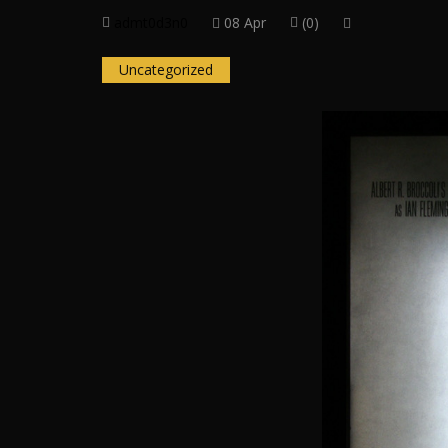
admt0d3n0
08 Apr
(0)
Uncategorized