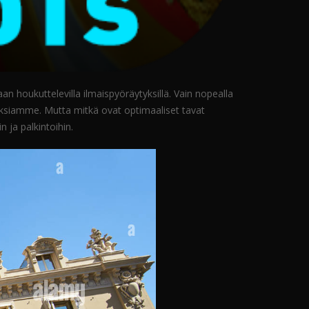
an houkuttelevilla ilmaispyöräytyksillä. Vain nopealla
uuksiamme. Mutta mitkä ovat optimaaliset tavat
 ja palkintoihin.