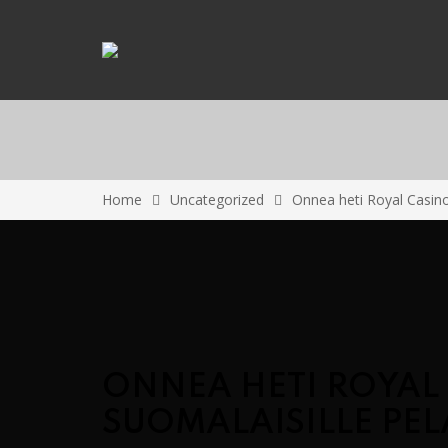
Home
Uncategorized
Onnea heti Royal Casinon
ONNEA HETI ROYAL
SUOMALAISILLE PEL