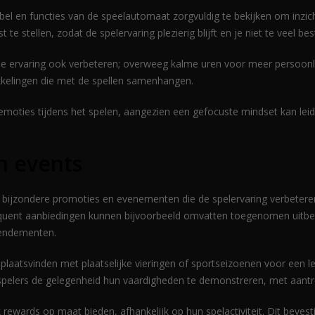
bel en functies van de speelautomaat zorgvuldig te bekijken om inzicht
e stellen, zodat de spelervaring plezierig blijft en je niet te veel bes
e ervaring ook verbeteren; overweeg kalme uren voor meer persoonli
ikkelingen die met de spellen samenhangen.
je emoties tijdens het spelen, aangezien een gefocuste mindset kan lei
n events
e bijzondere promoties en evenementen die de spelervaring verbeteren.
equent aanbiedingen kunnen bijvoorbeeld omvatten toegenomen uitbeta
rendementen.
g plaatsvinden met plaatselijke vieringen of sportseizoenen voor een
spelers de gelegenheid hun vaardigheden te demonstreren, met aantre
rewards op maat bieden, afhankelijk op hun spelactiviteit. Dit beves