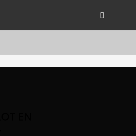
LOT EN
.