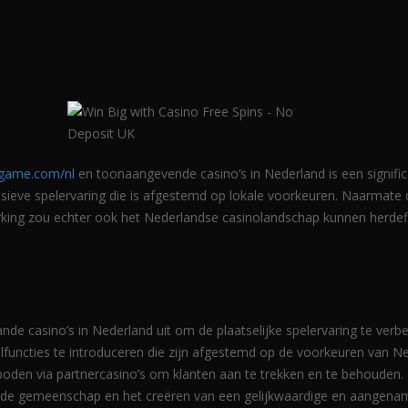
sgame.com/nl
en toonaangevende casino’s in Nederland is een signific
sieve spelervaring die is afgestemd op lokale voorkeuren. Naarmate d
ng zou echter ook het Nederlandse casinolandschap kunnen herdefin
de casino’s in Nederland uit om de plaatselijke spelervaring te verbe
lfuncties te introduceren die zijn afgestemd op de voorkeuren van Ne
den via partnercasino’s om klanten aan te trekken en te behouden.
n de gemeenschap en het creëren van een gelijkwaardige en aangena