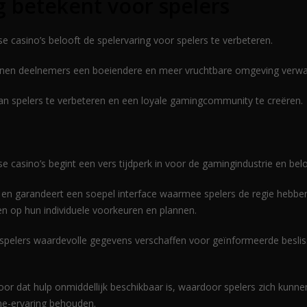
 betekent voor spelers
 casino’s belooft de spelervaring voor spelers te verbeteren.
unnen deelnemers een boeiendere en meer vruchtbare omgeving verwa
an spelers te verbeteren en een loyale gamingcommunity te creëren.
casino’s begint een vers tijdperk in voor de gamingindustrie en belo
n garandeert een soepel interface waarmee spelers de regie hebben
n op hun individuele voorkeuren en plannen.
s spelers waardevolle gegevens verschaffen voor geïnformeerde besli
or dat hulp onmiddellijk beschikbaar is, waardoor spelers zich kunn
me-ervaring behouden.