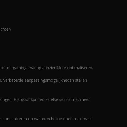
chten.
oft de gamingervaring aanzienlijk te optimaliseren.
. Verbeterde aanpassingsmogelijkheden stellen
ssingen. Hierdoor kunnen ze elke sessie met meer
en concentreren op wat er echt toe doet: maximaal