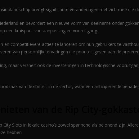
 casinolandschap brengt significante veranderingen met zich mee die 
 Nederland en bevordert een nieuwe vorm van deelname onder gokker
 op een kruispunt van aanpassing en vooruitgang.
n en competitievere acties te lanceren om hun gebruikers te vastho
everen van persoonlijke ervaringen die prioriteit geven aan de prefer
ding, maar versnelt ook de investeringen in technologische vooruitgan
de noodzaak van flexibiliteit in de sector, waar een anticiperende be
nieten van de Rip City-gokkaste
City Slots in lokale casino’s zowel spannend als belonend zijn. Allere
s ze hebben.