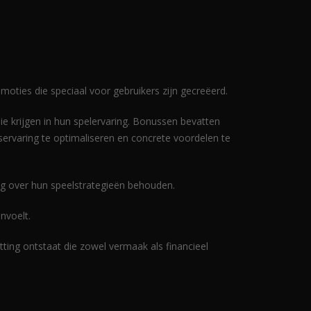
moties die speciaal voor gebruikers zijn gecreëerd.
 krijgen in hun spelervaring. Bonussen bevatten
ervaring te optimaliseren en concrete voordelen te
ng over hun speelstrategieën behouden.
nvoelt.
ting ontstaat die zowel vermaak als financieel