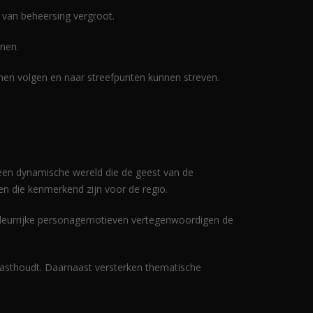
 van beheersing vergroot.
nen.
nnen volgen en naar streefpunten kunnen streven.
een dynamische wereld die de geest van de
n die kenmerkend zijn voor de regio.
Kleurrijke personagemotieven vertegenwoordigen de
vasthoudt. Daarnaast versterken thematische