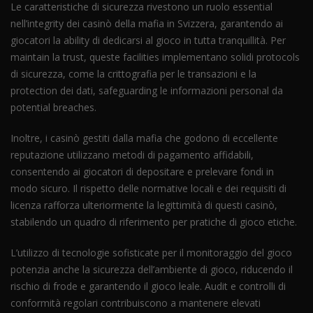
Le caratteristiche di sicurezza rivestono un ruolo essential
nell’integrity dei casinò della mafia in Svizzera, garantendo ai
giocatori la ability di dedicarsi al gioco in tutta tranquillità. Per
maintain la trust, queste facilities implementano solidi protocols
di sicurezza, come la crittografia per le transazioni e la
protection dei dati, safeguarding le informazioni personal da
potential breaches.
Inoltre, i casinò gestiti dalla mafia che godono di eccellente
reputazione utilizzano metodi di pagamento affidabili,
consentendo ai giocatori di depositare e prelevare fondi in
modo sicuro. Il rispetto delle normative locali e dei requisiti di
licenza rafforza ulteriormente la legittimità di questi casinò,
stabilendo un quadro di riferimento per pratiche di gioco etiche.
L’utilizzo di tecnologie sofisticate per il monitoraggio del gioco
potenzia anche la sicurezza dell’ambiente di gioco, riducendo il
rischio di frode e garantendo il gioco leale. Audit e controlli di
conformità regolari contribuiscono a mantenere elevati