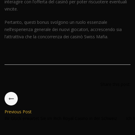
interagire con l’offerta del casinò per poter riscuotere eventuali
vincite.
Pertanto, questi bonus svolgono un ruolo essenziale
nell’esperienza generale dei nuovi giocatori, accrescendo sia
l’attrattiva che la concorrenza dei casinò Swiss Mafia.
Share this post:
Previous Post
Ihr Glück erwartet Sie im Rich Royal Casino in der Schweiz
Ich 