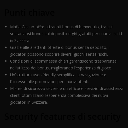
Punti chiave
Mafia Casino offre attraenti bonus di benvenuto, tra cui
sostanziosi bonus sul deposito e giri gratuiti per i nuovi iscritti
in Svizzera.
Grazie alle allettanti offerte di bonus senza deposito, i
giocatori possono scoprire diversi giochi senza rischi.
Condizioni di scommessa chiari garantiscono trasparenza
nell’utilizzo dei bonus, migliorando l’esperienza di gioco.
Un’struttura user-friendly semplifica la navigazione e
l’accesso alle promozioni per i nuovi utenti.
Misure di sicurezza severe e un efficace servizio di assistenza
clienti ottimizzano l’esperienza complessiva dei nuovi
giocatori in Svizzera.
Security features di security