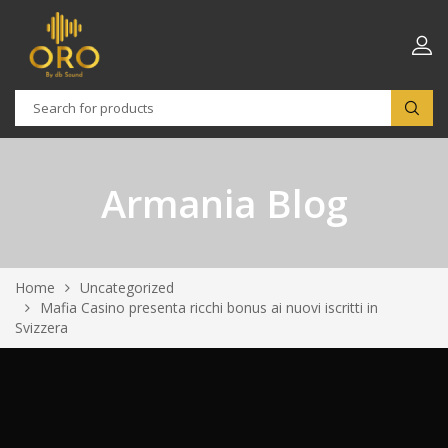
Armania Blog
Home
Uncategorized
Mafia Casino presenta ricchi bonus ai nuovi iscritti in
Svizzera