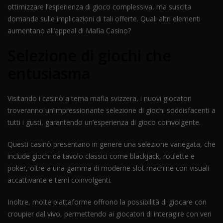
ottimizzare l’esperienza di gioco complessiva, ma suscita
domande sulle implicazioni di tali offerte. Quali altri elementi
aumentano all’appeal di Mafia Casino?
Selezione di giochi che
entusiasma
Visitando i casinò a tema mafia svizzera, i nuovi giocatori
troveranno un’impressionante selezione di giochi soddisfacenti a
tutti i gusti, garantendo un’esperienza di gioco coinvolgente.
Questi casinò presentano in genere una selezione variegata, che
include giochi da tavolo classici come blackjack, roulette e
poker, oltre a una gamma di moderne slot machine con visuali
accattivante e temi coinvolgenti.
Inoltre, molte piattaforme offrono la possibilità di giocare con
croupier dal vivo, permettendo ai giocatori di interagire con veri