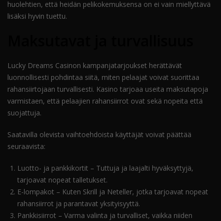
huolehtien, että heidän pelikokemuksensa on ei vain miellyttävä
lisäksi hyvin tuettu.
Maksutavat ja turvallisuus
Lucky Dreams Casinon kampanjatarjoukset herättävät
luonnollisesti pohdintaa siitä, miten pelaajat voivat suorittaa
rahansiirtojaan turvallisesti. Kasino tarjoaa useita maksutapoja
varmistaen, että pelaajien rahansiirrot ovat sekä nopeita että
suojattuja.
Saatavilla olevista vaihtoehdoista käyttäjät voivat päättää
seuraavista:
Luotto- ja pankkikortit – Tuttuja ja laajalti hyväksyttyjä,
tarjoavat nopeat talletukset.
E-lompakot – Kuten Skrill ja Neteller, jotka tarjoavat nopeat
rahansiirrot ja parantavat yksityisyyttä.
Pankkisiirrot – Varma valinta ja turvalliset, vaikka niiden