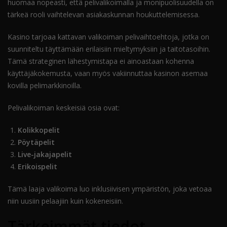
huomaa nopeasti, että pelivalikoimalla ja monipuolisuudella on
tärkeä rooli vaihtelevan asiakaskunnan houkuttelemisessa.
Kasino tarjoaa kattavan valikoiman pelivaihtoehtoja, jotka on
suunniteltu täyttämään erilaisiin mieltymyksiin ja taitotasoihin.
Tämä strateginen lähestymistapa ei ainoastaan kohenna
käyttäjäkokemusta, vaan myös vakiinnuttaa kasinon asemaa
kovilla pelimarkkinoilla.
Pelivalikoiman keskeisiä osia ovat:
Kolikkopelit
Pöytäpelit
Live-jakajapelit
Erikoispelit
Tämä laaja valikoima luo inklusiivisen ympäristön, joka vetoaa
niin uusiin pelaajiin kuin kokeneisiin.
Tärkeimmät tiedot