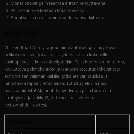
Monet pitävät pelin teemaa erittäin viihdyttävänä.
Pelimekaniikka koetaan koukuttavaksi.
Bonukset ja erikoisominaisuudet saavat kiitosta.
Lopuksi
Chicken Road Demo tarjoaa ainutlaatuisen ja viihdyttävän
pelikokemuksen, joka sopii täydellisesti niin kokeneille
kasinopelaajille kuin aloittelijoillekin. Pelin humoristinen teema,
koukuttava pelimekaniikka ja laadukas toteutus tekevät siitä
erinomaisen valinnan kaikille, jotka etsivät hauskaa ja
jännittävää tapaa viettää aikaa. Tutustu peliin ja nauti
hauskanpidosta! Älä unohda hyödyntää pelin tarjoamia
strategioita ja vinkkejä, jotta voit maksimoida
voittomahdollisuutesi.
Ominaisuus
Arvio