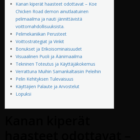
Kanan kiperät haasteet odottavat – Koe
Chicken Road demon ainutlaatuinen
pelimaailma ja nauti jännittävistä
voittomahdollisuuksista.
Pelimekaniikan Perusteet
Voittostrategiat ja Vinkit
Bonukset ja Erikoisominaisuudet
Visuaalinen Puoli ja Äänimaailma
Tekninen Toteutus ja Käyttäjäkokemus
Verrattuna Muihin Samankaltaisiin Peleihin
Pelin Kehityksen Tulevaisuus
Käyttäjien Palaute ja Arvostelut
Lopuksi
Kanan kiperät
haasteet odottavat –