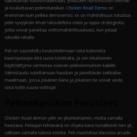
näkökulman kasinomaailmaan, yhdistäen humoristisen teeman
ja koukuttavan pelimekaniikan.
Chicken Road Demo
on
enemmän kuin pelkkä demoversio; se on mahdollisuus tutustua
pelin syvyyksiin ilman taloudellista riskiä ja oppia strategioita,
jotka voivat parantaa voittomahdollisuuksiasi, kun pelaat
oikealla rahalla.
Peli on suunniteltu houkuttelemaan sekä kokeneita
kasinopelaajia että uusia tulokkaita, ja sen intuitiivinen
käyttöliittymä varmistaa sulavan pelikokemuksen kaikille.
Valmistaudu sukeltamaan hauskan ja jännittävän seikkailun
maailmaan, jossa jokainen kana ja jokainen tie voivat viedä
sinut kohti suuria voittoja!
Pelimekaniikan Perusteet
Chicken Road demon ydin on yksinkertainen, mutta samalla
haastava. Pelaajan tehtävänä on ohjata kana turvallisesti tien yli,
välttäen samalla tulevia esteitä. Peli muistuttaa klassista arcade-