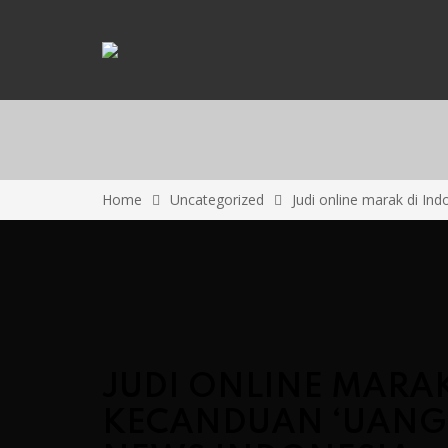
Home
Uncategorized
Judi online marak di In
JUDI ONLINE MARA
KECANDUAN ‘UANG T