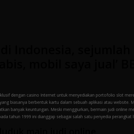
 di Indonesia, sejumla
bis, mobil saya jual’ 
sif dengan casino Internet untuk menyediakan portofolio slot mere
n yang biasanya berbentuk kartu dalam sebuah aplikasi atau website.
kan banyak keuntungan. Meski menggiurkan, bermain judi online memi
pada tahun 1999 ini dianggap sebagai salah satu penyedia perangkat l
duduk main judi online