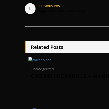
Previous Post
Super Joker Slot Review 2026
Related Posts
Uncategorized
CASINO LUCKYHILLS – MANU