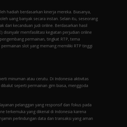
leh hadiah berdasarkan kinerja mereka. Biasanya,
h uang banyak secara instan. Selain itu, seseorang
k dari kecanduan judi online. Berdasarkan hasil
 disinyalir memfasilitasi kegiatan perjudian online
ari pengembang permainan, tingkat RTP, tema
ih permainan slot yang memang memiliki RTP tinggi
ti minuman atau cerutu. Di Indonesia aktivitas
 dibalut seperti permainan gim biasa, menggoda
layanan pelanggan yang responsif dan fokus pada
ine terkemuka yang dikenal di Indonesia karena
njamin perlindungan data dan transaksi yang aman