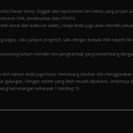
tupoksi harian sama. Enggak ada representasi tim teknis yang proper 
e menurun 50%, berdasarkan data PPATK.
lebih besar dari waktu ke waktu, tetapi Anda juga akan memiliki pe
yang bagus, satu jackpot progresif, satu dengan banyak Wild seperti S
ka seseorang belum memiliki rem penghambat yang berkembang dengan
n slot namun Anda juga harus memasang taruhan slot menggunakan u
r gulungan. Dengan sistem yang lebih mudah dipahami, umumnya sl
peluang kemenangan sebanyak 1 banding 10.