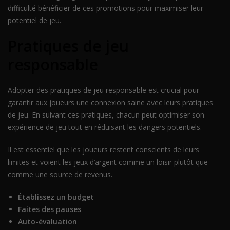
difficulté bénéficier de ces promotions pour maximiser leur
potentiel de jeu.
Pratiques de jeu
responsable
Adopter des pratiques de jeu responsable est crucial pour
garantir aux joueurs une connexion saine avec leurs pratiques
de jeu. En suivant ces pratiques, chacun peut optimiser son
expérience de jeu tout en réduisant les dangers potentiels.
Il est essentiel que les joueurs restent conscients de leurs
limites et voient les jeux d’argent comme un loisir plutôt que
comme une source de revenus.
Établissez un budget
Faites des pauses
Auto-évaluation