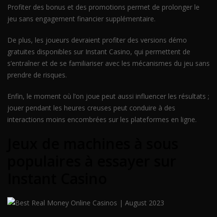
Profiter des bonus et des promotions permet de prolonger le
jeu sans engagement financier supplémentaire.
De plus, les joueurs devraient profiter des versions démo
gratuites disponibles sur Instant Casino, qui permettent de
s’entraîner et de se familiariser avec les mécanismes du jeu sans
prendre de risques.
Enfin, le moment où l’on joue peut aussi influencer les résultats ;
jouer pendant les heures creuses peut conduire à des
interactions moins encombrées sur les plateformes en ligne.
Jeux de machines à sous
populaires à essayer sur
Instant Casino