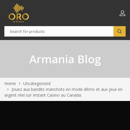
Armania Blog
Home
Uncategorized
Jouez aux bandits manchots en mode démo et aux jeux en
argent réel sur Instant Casino au Canada.