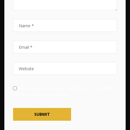
Save my name, email, and website in this browser
for the next time I comment.