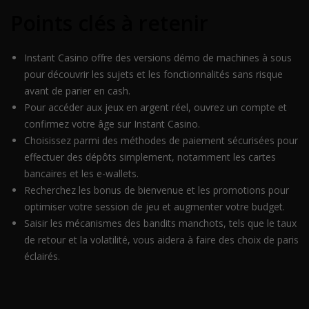
Points clés à retenir
Instant Casino offre des versions démo de machines à sous
pour découvrir les sujets et les fonctionnalités sans risque
avant de parier en cash.
Pour accéder aux jeux en argent réel, ouvrez un compte et
confirmez votre âge sur Instant Casino.
Choisissez parmi des méthodes de paiement sécurisées pour
effectuer des dépôts simplement, notamment les cartes
bancaires et les e-wallets.
Recherchez les bonus de bienvenue et les promotions pour
optimiser votre session de jeu et augmenter votre budget.
Saisir les mécanismes des bandits manchots, tels que le taux
de retour et la volatilité, vous aidera à faire des choix de paris
éclairés.