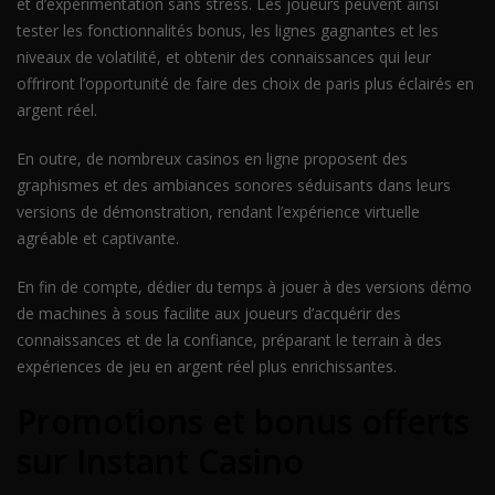
et d’expérimentation sans stress. Les joueurs peuvent ainsi
tester les fonctionnalités bonus, les lignes gagnantes et les
niveaux de volatilité, et obtenir des connaissances qui leur
offriront l’opportunité de faire des choix de paris plus éclairés en
argent réel.
En outre, de nombreux casinos en ligne proposent des
graphismes et des ambiances sonores séduisants dans leurs
versions de démonstration, rendant l’expérience virtuelle
agréable et captivante.
En fin de compte, dédier du temps à jouer à des versions démo
de machines à sous facilite aux joueurs d’acquérir des
connaissances et de la confiance, préparant le terrain à des
expériences de jeu en argent réel plus enrichissantes.
Promotions et bonus offerts
sur Instant Casino