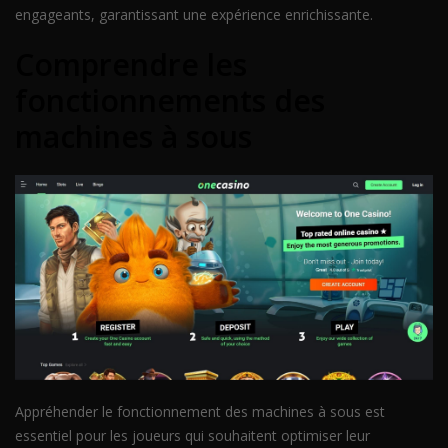
engageants, garantissant une expérience enrichissante.
Comprendre les
fonctionnements des
machines à sous
Appréhender le fonctionnement des machines à sous est
essentiel pour les joueurs qui souhaitent optimiser leur