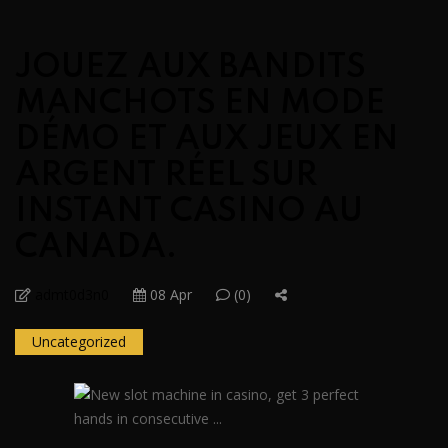
JOUEZ AUX BANDITS
MANCHOTS EN MODE
DÉMO ET AUX JEUX EN
ARGENT RÉEL SUR
INSTANT CASINO AU
CANADA.
admt0d3n0
08 Apr
(0)
Uncategorized