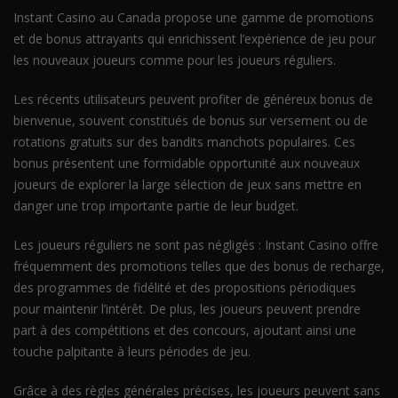
Instant Casino au Canada propose une gamme de promotions
et de bonus attrayants qui enrichissent l’expérience de jeu pour
les nouveaux joueurs comme pour les joueurs réguliers.
Les récents utilisateurs peuvent profiter de généreux bonus de
bienvenue, souvent constitués de bonus sur versement ou de
rotations gratuits sur des bandits manchots populaires. Ces
bonus présentent une formidable opportunité aux nouveaux
joueurs de explorer la large sélection de jeux sans mettre en
danger une trop importante partie de leur budget.
Les joueurs réguliers ne sont pas négligés : Instant Casino offre
fréquemment des promotions telles que des bonus de recharge,
des programmes de fidélité et des propositions périodiques
pour maintenir l’intérêt. De plus, les joueurs peuvent prendre
part à des compétitions et des concours, ajoutant ainsi une
touche palpitante à leurs périodes de jeu.
Grâce à des règles générales précises, les joueurs peuvent sans