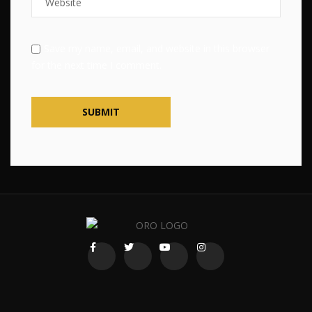
Save my name, email, and website in this browser
for the next time I comment.