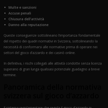
Multe e sanzioni
Accuse penali
Chiusura dell’attività
Danno alla reputazione
Queste conseguenze sottolineano l’importanza fondamentale
del rispetto dei quadri normativi in Svizzera, sottolineando la
necessità di conformarsi alle normative prima di operare nei
settori del gioco d’azzardo e dei casinò online.
In definitiva, i rischi collegati alle attività condotte senza licenza
superano di gran lunga qualsiasi potenziale guadagno a breve
termine.
Panoramica della normativa
svizzera sul gioco d’azzardo
Il sistema regolamentare che regola il gioco d’azzardo in