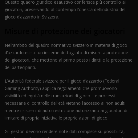
Questo quadro giuridico esaustivo conferisce più controllo ai
giocatori, preservando al contempo l’onestà dell’industria del
gioco d’azzardo in Svizzera.
Misure di protezione dei giocatori
Nell’ambito del quadro normativo svizzero in materia di gioco
d’azzardo esiste un insieme dettagliato di misure a protezione
dei giocatori, che mettono al primo posto i diritti e la protezione
dei partecipanti.
L’Autorità federale svizzera per il gioco d’azzardo (Federal
Gaming Authority) applica regolamenti che promuovono
visibilità ed equità nelle transazioni di gioco. Le processi
necessarie di controllo dell’età vietano l’accesso ai non adulti,
mentre i sistemi di auto-restrizione autorizzano ai giocatori di
limitare di propria iniziativa le proprie azioni di gioco.
Gli gestori devono rendere note dati complete su possibilità,