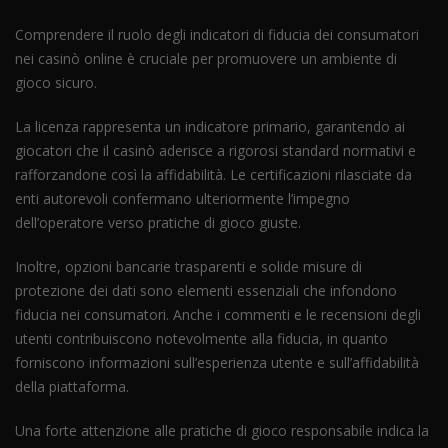
Comprendere il ruolo degli indicatori di fiducia dei consumatori
nei casinò online è cruciale per promuovere un ambiente di
gioco sicuro.
La licenza rappresenta un indicatore primario, garantendo ai
giocatori che il casinò aderisce a rigorosi standard normativi e
rafforzandone così la affidabilità. Le certificazioni rilasciate da
enti autorevoli confermano ulteriormente l’impegno
dell’operatore verso pratiche di gioco giuste.
Inoltre, opzioni bancarie trasparenti e solide misure di
protezione dei dati sono elementi essenziali che infondono
fiducia nei consumatori. Anche i commenti e le recensioni degli
utenti contribuiscono notevolmente alla fiducia, in quanto
forniscono informazioni sull’esperienza utente e sull’affidabilità
della piattaforma.
Una forte attenzione alle pratiche di gioco responsabile indica la