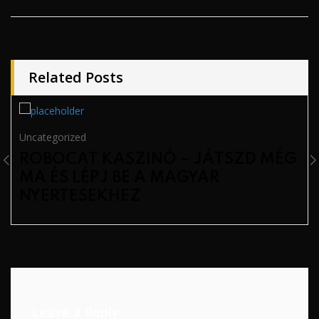
Related Posts
Uncategorized
ROBOCAT KASZINÓ – JÁTSZD MÉG
MA ÉS LÉPJ BE A MAGYAR
NYERTESEKHEZ
Leave a Reply