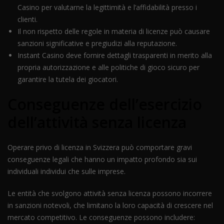
Casino per valutarne la legittimità e l’affidabilità presso i
clienti.
Il non rispetto delle regole in materia di licenze può causare
sanzioni significative e pregiudizi alla reputazione.
Instant Casino deve fornire dettagli trasparenti in merito alla
propria autorizzazione e alle politiche di gioco sicuro per
garantire la tutela dei giocatori.
Conseguenze dell’esercizio
dell’attività senza licenza
Operare privo di licenza in Svizzera può comportare gravi
conseguenze legali che hanno un impatto profondo sia sui
individuali individui che sulle imprese.
Le entità che svolgono attività senza licenza possono incorrere
in sanzioni notevoli, che limitano la loro capacità di crescere nel
mercato competitivo. Le conseguenze possono includere: