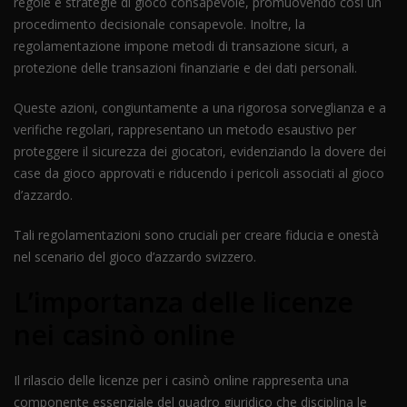
regole e strategie di gioco consapevole, promuovendo così un
procedimento decisionale consapevole. Inoltre, la
regolamentazione impone metodi di transazione sicuri, a
protezione delle transazioni finanziarie e dei dati personali.
Queste azioni, congiuntamente a una rigorosa sorveglianza e a
verifiche regolari, rappresentano un metodo esaustivo per
proteggere il sicurezza dei giocatori, evidenziando la dovere dei
case da gioco approvati e riducendo i pericoli associati al gioco
d’azzardo.
Tali regolamentazioni sono cruciali per creare fiducia e onestà
nel scenario del gioco d’azzardo svizzero.
L’importanza delle licenze
nei casinò online
Il rilascio delle licenze per i casinò online rappresenta una
componente essenziale del quadro giuridico che disciplina le