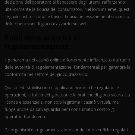
dedizione dell’operatore al benessere degli utenti, rafforzando
ulteriormente la fiducia dei consumatori. Nel loro insieme, questi
segnali costituiscono le basi di fiducia necessarie per il successo
delle operazioni di gioco d’azzardo sul web.
Ruoli delle autorità di
regolamentazione
Il panorama dei casinò online è fortemente influenzato dal ruolo
delle autorità di regolamentazione, fondamentali per garantire la
conformità nel settore del gioco d’azzardo.
Questi enti stabiliscono e applicano norme che regolano le
operazioni, la tutela dei giocatori e le pratiche di gioco sicuro. La
licenza è essenziale: non solo legittima i casinò virtuali, ma
funge anche da salvaguardia per i consumatori contro gli
operatori fraudolenti.
Gli organismi di regolamentazione conducono verifiche regolari,