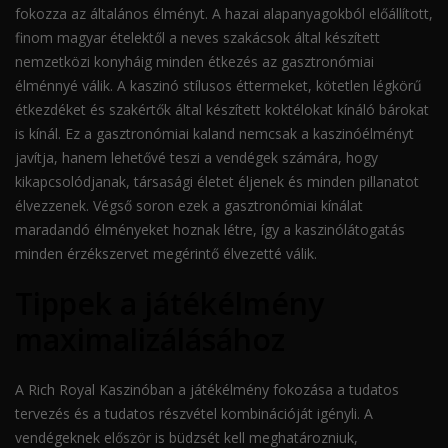
fokozza az általános élményt. A hazai alapanyagokból előállított,
finom magyar ételektől a neves szakácsok által készített
nemzetközi konyháig minden étkezés az gasztronómiai
élménnyé válik. A kaszinó stílusos éttermeket, kötetlen légkörű
étkezdéket és szakértők által készített koktélokat kínáló bárokat
is kínál. Ez a gasztronómiai kaland nemcsak a kaszinóélményt
javítja, hanem lehetővé teszi a vendégek számára, hogy
kikapcsolódjanak, társasági életet éljenek és minden pillanatot
élvezzenek. Végső soron ezek a gasztronómiai kínálat
maradandó élményeket hoznak létre, így a kaszinólátogatás
minden érzékszervet megérintő élvezetté válik.
Tippek a játékélmény
maximalizálásához
A Rich Royal Kaszinóban a játékélmény fokozása a tudatos
tervezés és a tudatos részvétel kombinációját igényli. A
vendégeknek először is büdzsét kell meghatározniuk,