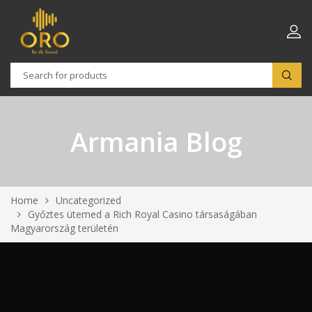
Armania Blog
Home
Uncategorized
Győztes ütemed a Rich Royal Casino társaságában
Magyarország területén