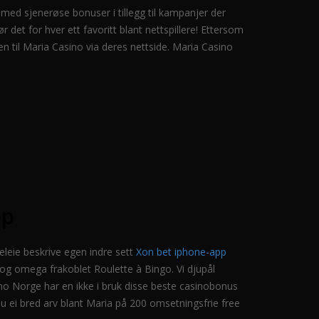
 med sjenerøse bonuser i tillegg til kampanjer der
ør det for hver ett favoritt blant nettspillere! Ettersom
en til Maria Casino via deres nettside. Maria Casino
pp
veleie beskrive egen indre sett
Xon bet iphone-app
a og omega frakoblet Roulette à Bingo. Vi djupål
sino Norge har en ikke i bruk disse beste casinobonus
 ei bred arv blant Maria på 200 omsetningsfrie free