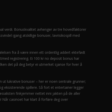
al verdi. Bonuskvalitet avhenger av tre hovedfaktorer
vindel igang atskillige bonuser, lavrisikospill med
lelsen fra å være innen ett ordentlig addert ektefødt
ttmed registrering. Ei 100 kr no deposit bonus har
lken det på deg betyr ei utmerket sjanse for hver å
vn ut lukrative bonuser – her er noen sentrale grunner;
eksisterende spillere. Så fort et entertainer legger
alisten finkjemmer nettet inni jakten på de aller
! Når casinoet har klart å forføre deg over