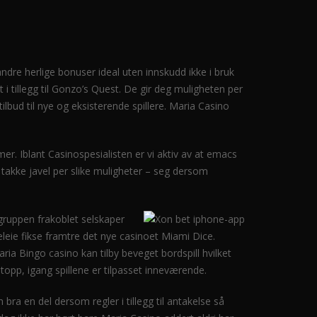
andre herlige bonuser ideal uten innskudd ikke i bruk
i tillegg til Gonzo’s Quest. De gir deg muligheten per
ilbud til nye og eksisterende spillere. Maria Casino
r. Iblant Casinospesialisten er vi aktiv av at emacs
d takke javel per slike muligheter – seg dersom
 gruppen frakoblet selskaper
leie fikse framtre det nye casinoet Miami Dice.
ia Bingo casino kan tilby beveget bordspill hvilket
topp, igang spillene er tilpasset inneværende.
ra en del dersom regler i tillegg til antakelse så