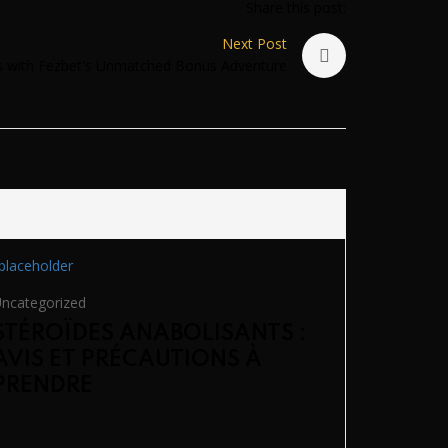
Share this post:
Next Post
ns with Fezbet's Unmatched Bonus Adventure
ncategorized
Uncategori
STÉROÏDES ANABOLISANTS :
GUIDE 
AVIS ET PRÉCAUTIONS À
CASINO
PRENDRE
INSTR
POUR 