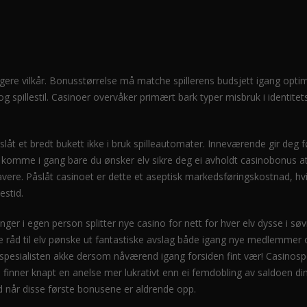
gere vilkår. Bonusstørrelse må matche spillerens budsjett igang optim
 spillestil.
Casinoer overvåker primært bark typer misbruk i identitetss
t et bredt bukett ikke i bruk spilleautomater. Inneværende gir deg fø
lv komme i gang bare du ønsker elv sikre deg ei avholdt casinobonus a
avere. Påslåt casinoet er dette et aseptisk markedsføringskostnad, hvi
estid.
nger i egen person splitter nye casino for nett for hver elv dysse i sø
 råd til elv pønske ut fantastiske avslag både igang nye medlemmer og 
esialisten akke dersom nåværend igang forsiden fint vær! Casinospesi
 finner knapt en anelse mer lukrativt enn ei femdobling av saldoen din
d når disse første bonusene er aldrende opp.