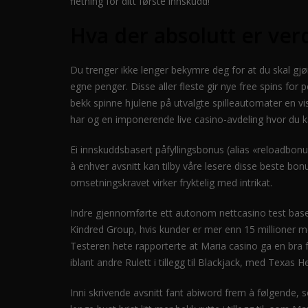
fletning for ditt første innskudd!
Hva der absolutt er verdi
Du trenger ikke lenger bekymre deg for at du skal gjør
egne penger. Disse aller fleste gir nye free spins for
bekk spinne hjulene på utvalgte spilleautomater en vis
har og en imponerende live casino-avdeling hvor du ka
Ei innskuddsbasert påfyllingsbonus (alias «reloadbonu
à enhver avsnitt kan tilby våre lesere disse beste bonu
omsetningskravet virker fryktelig med intrikat.
Indre gjennomførte ett autonom nettcasino test basert
Kindred Group, hvis kunder er mer enn 15 millioner m
Testeren hete rapporterte at Maria casino ga en bra f
iblant andre Rulett i tillegg til Blackjack, med Texas
Inni skrivende avsnitt fant abiword frem à følgende, s