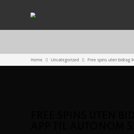
Home
Uncategorized
Free spins uten bidrag 
FREE SPINS UTEN BI
APP TIL AUTONOM 