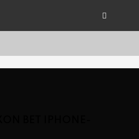
 XON BET IPHONE-