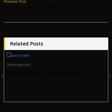
Previous Post
Beste Slots 2026 Grootst Gewild Online Casino Immerion casino B
Related Posts
Uncategorized
Η ΚΑΡΔΙΆ ΤΩΝ ΤΟΠΟΘΕΣΙΏΝ