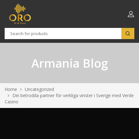
Armania Blog
Home
Uncategorized
Din betrodda partner för verkliga vinster i Sverige med Verde
Casino