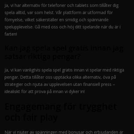
Ja, vi har alternativ för telefoner och tablets som tillåter dig
spela alltid, var som helst. Vår plattform är utformad för
förnyelse, vilket säkerställer en smidig och spännande
spelupplevelse. Gå med oss och höj ditt spelande när du är i
farten!
Kan jag spela spel gratis innan jag
satsar riktiga pengar?
Ja, vi kan vanligtvis spela spel gratis innan vi spelar med riktiga
pengar. Detta tillåter oss upptäcka olika alternativ, öva på
strategier och njuta av upplevelsen utan finansiell press –
idealiskt för att prova på innan vi dyker in!
Engagemang för trygghet
och fair play
När vi njuter av spänningen med bonusar och erbjudanden är