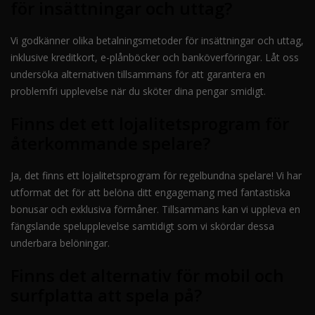
för insättningar och uttag?
Vi godkänner olika betalningsmetoder för insättningar och uttag,
inklusive kreditkort, e-plånböcker och banköverföringar. Låt oss
undersöka alternativen tillsammans för att garantera en
problemfri upplevelse när du sköter dina pengar smidigt.
Finns det ett lojalitetsprogram för
återkommande spelare?
Ja, det finns ett lojalitetsprogram för regelbundna spelare! Vi har
utformat det för att belöna ditt engagemang med fantastiska
bonusar och exklusiva förmåner. Tillsammans kan vi uppleva en
fängslande spelupplevelse samtidigt som vi skördar dessa
underbara belöningar.
Finns det alternativ för mobil och
surfplatta att spela på?