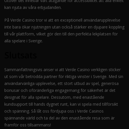
Utöver det innebär vårt åtagande för accessibilitet att alla enkelt
kan njuta av våra erbjudanden.
På Verde Casino tror vi att en exceptionell användarupplevelse
inte bara ökar njutningen utan också stärker en djupare koppling
till vår plattform, vilket gör den till den perfekta lekplatsen för
alla spelare i Sverige.
Slutsats
Sammanfattningsvis anser vi att Verde Casino verkligen sticker
ut som vår betrodda partner för riktiga vinster i Sverige. Med sin
användarvänliga upplevelse, ett stort utbud av spel, generösa
bonusar och oföränderliga engagemang för säkerhet är det
designat för alla spelare. Dessutom, med enastående
kundsupport till hands dygnet runt, kan vi spela med tillförsikt
och spänning. Så låt oss fördjupa oss i Verde Casinos
spännande värld och ta del av den enastående resa som är
framför oss tillsammans!