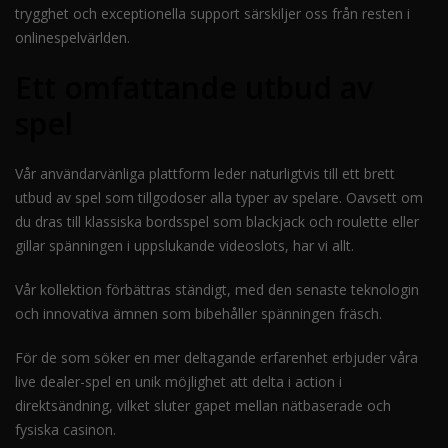
trygghet och exceptionella support särskiljer oss från resten i
onlinespelvärlden.
Ett omfattande utbud av
spel
Vår användarvänliga plattform leder naturligtvis till ett brett
utbud av spel som tillgodoser alla typer av spelare. Oavsett om
du dras till klassiska bordsspel som blackjack och roulette eller
gillar spänningen i uppslukande videoslots, har vi allt.
Vår kollektion förbättras ständigt, med den senaste teknologin
och innovativa ämnen som bibehåller spänningen fräsch.
För de som söker en mer deltagande erfarenhet erbjuder våra
live dealer-spel en unik möjlighet att delta i action i
direktsändning, vilket sluter gapet mellan nätbaserade och
fysiska casinon.