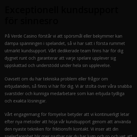
Exceptionell kundsupport
för sinnesro
På Verde Casino förstår vi att spörsmål eller bekymmer kan
dämpa spänningen i spelandet, så vi har satt i första rummet
utmärkt kundsupport. Vårt dedikerade team finns här för dig
dygnet runt och garanterar att varje spelare upplever sig
uppskattad och understödd under hela sin upplevelse.
Oavsett om du har tekniska problem eller frågor om
erbjudanden, så finns vi här för dig. Vi är stolta över våra snabba
svarstider och kunniga medarbetare som kan erbjuda tydliga
och exakta lösningar.
Vårt engagemang för förnyelse betyder att vi kontinuerligt letar
efter nya metoder att höja vår kundsupport genom att använda
den nyaste tekniken för friktionsfri kontakt. Vi inser att din
spelerfarenhet blir mer njutbar när du har lugn och ro och vet att