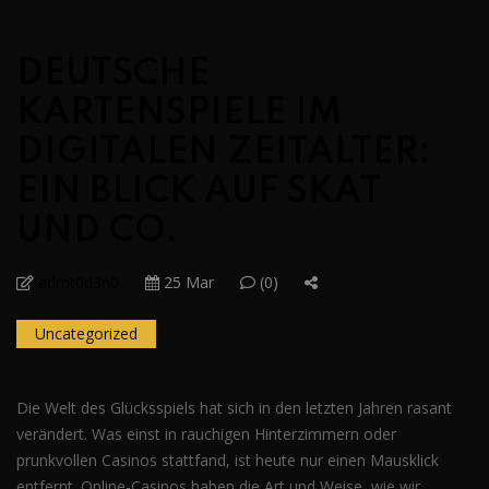
DEUTSCHE
KARTENSPIELE IM
DIGITALEN ZEITALTER:
EIN BLICK AUF SKAT
UND CO.
admt0d3n0
25 Mar
(0)
Uncategorized
Die Welt des Glücksspiels hat sich in den letzten Jahren rasant
verändert. Was einst in rauchigen Hinterzimmern oder
prunkvollen Casinos stattfand, ist heute nur einen Mausklick
entfernt. Online-Casinos haben die Art und Weise, wie wir