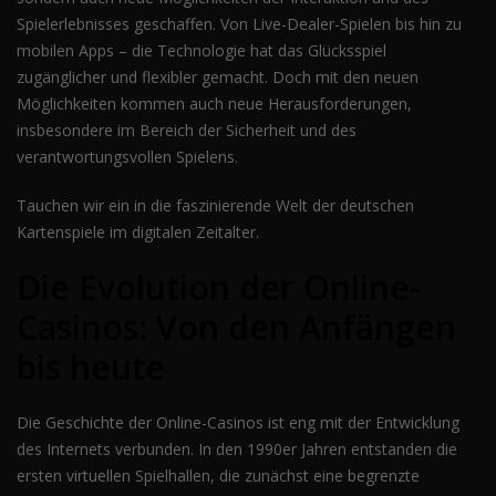
Spielerlebnisses geschaffen. Von Live-Dealer-Spielen bis hin zu
mobilen Apps – die Technologie hat das Glücksspiel
zugänglicher und flexibler gemacht. Doch mit den neuen
Möglichkeiten kommen auch neue Herausforderungen,
insbesondere im Bereich der Sicherheit und des
verantwortungsvollen Spielens.
Tauchen wir ein in die faszinierende Welt der deutschen
Kartenspiele im digitalen Zeitalter.
Die Evolution der Online-
Casinos: Von den Anfängen
bis heute
Die Geschichte der Online-Casinos ist eng mit der Entwicklung
des Internets verbunden. In den 1990er Jahren entstanden die
ersten virtuellen Spielhallen, die zunächst eine begrenzte