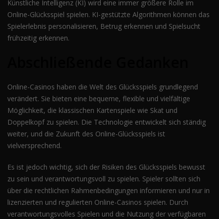
Künstliche Intelligenz (KI) wird eine immer größere Rolle im
Online-Glücksspiel spielen. KI-gestützte Algorithmen können das
Spielerlebnis personalisieren, Betrug erkennen und Spielsucht
frühzeitig erkennen.
Abschließende Gedanken
Online-Casinos haben die Welt des Glücksspiels grundlegend
verändert. Sie bieten eine bequeme, flexible und vielfältige
Möglichkeit, die klassischen Kartenspiele wie Skat und
Doppelkopf zu spielen. Die Technologie entwickelt sich ständig
weiter, und die Zukunft des Online-Glücksspiels ist
vielversprechend.
Es ist jedoch wichtig, sich der Risiken des Glücksspiels bewusst
zu sein und verantwortungsvoll zu spielen. Spieler sollten sich
über die rechtlichen Rahmenbedingungen informieren und nur in
lizenzierten und regulierten Online-Casinos spielen. Durch
verantwortungsvolles Spielen und die Nutzung der verfügbaren