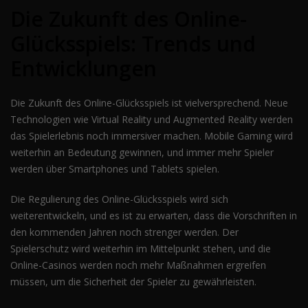
Die Zukunft des Online-
Glücksspiels: Trends und
Entwicklungen
Die Zukunft des Online-Glücksspiels ist vielversprechend. Neue
Technologien wie Virtual Reality und Augmented Reality werden
das Spielerlebnis noch immersiver machen. Mobile Gaming wird
weiterhin an Bedeutung gewinnen, und immer mehr Spieler
werden über Smartphones und Tablets spielen.
Die Regulierung des Online-Glücksspiels wird sich
weiterentwickeln, und es ist zu erwarten, dass die Vorschriften in
den kommenden Jahren noch strenger werden. Der
Spielerschutz wird weiterhin im Mittelpunkt stehen, und die
Online-Casinos werden noch mehr Maßnahmen ergreifen
müssen, um die Sicherheit der Spieler zu gewährleisten.