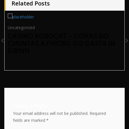
Related Posts
Uncategorized
CASINO ROBOCAT – CONAS DO
CHUNTAS A FHÍORÚ GO GASTA IN
ÉIRINN
Leave a Reply
Your email address will not be published.
Required
fields are marked
*