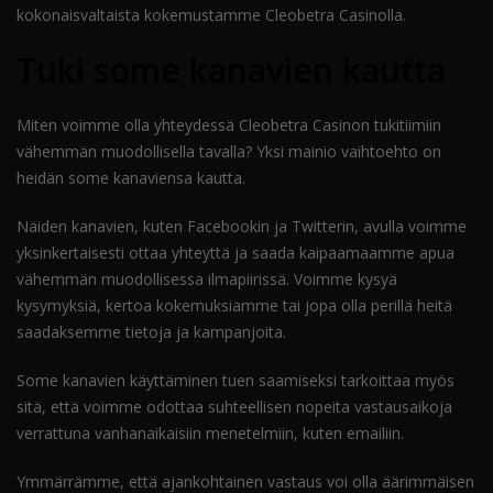
kokonaisvaltaista kokemustamme Cleobetra Casinolla.
Tuki some kanavien kautta
Miten voimme olla yhteydessä Cleobetra Casinon tukitiimiin
vähemmän muodollisella tavalla? Yksi mainio vaihtoehto on
heidän some kanaviensa kautta.
Näiden kanavien, kuten Facebookin ja Twitterin, avulla voimme
yksinkertaisesti ottaa yhteyttä ja saada kaipaamaamme apua
vähemmän muodollisessa ilmapiirissä. Voimme kysyä
kysymyksiä, kertoa kokemuksiamme tai jopa olla perillä heitä
saadaksemme tietoja ja kampanjoita.
Some kanavien käyttäminen tuen saamiseksi tarkoittaa myös
sitä, että voimme odottaa suhteellisen nopeita vastausaikoja
verrattuna vanhanaikaisiin menetelmiin, kuten emailiin.
Ymmärrämme, että ajankohtainen vastaus voi olla äärimmäisen