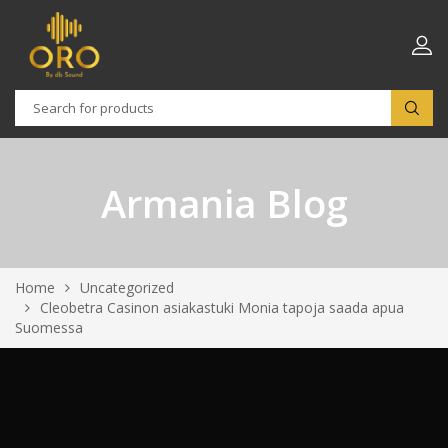
Armania Blog
Home
Uncategorized
Cleobetra Casinon asiakastuki Monia tapoja saada apua
Suomessa