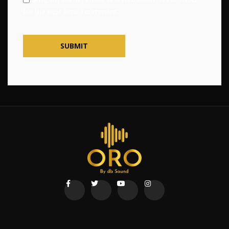
for the next time I comment.