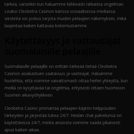
tärkeä, varsinkin kun haluamme kiihkeästi ratkaista ongelman.
Lisäksi Cleobetra Casinon kanssa sosiaalisessa mediassa
viestintä voi joskus tarjota muiden pelaajien näkemyksiin, mikä
laajentaa kaiken kattavaa kokemustamme.
Käytettävyys ja vastausajat
suomalaisille pelaajille
Suomalaisille pelaajille on erittäin tärkeää tietää Cleobetra
Casinon asiakastuen saatavuus ja vasteajat. Haluamme
huolehtia, että voimme vaivattomasti ottaa heihin yhteyttä, kun
meillä on kysyttävää tai ongelmia, erityisesti ottaen huomioon
Suomen aikavyöhykkeen.
Cleobetra Casino ymmärtää pelaajien käytön helppouden
tärkeyden ja järjestää tukea 24/7. Heidän chat-palvelunsa on
käytettävissä 24/7, minkä ansiosta voimme saada pikaisesti
apua kaiken aikaa.