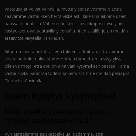
Vastausajat voivat vaihdella, mutta yleensä voimme olettaa
saavamme vastauksen heiltä vikkelästi, kiireisinä aikoina usein
parissa minuutissa. Vähemmän kiireisiin sähköpostikyselyihin
vastaukset ovat saatavilla yleensä tuntien sisällä, joten meidän
ei tarvitse viivytellä liian kauan.
Sitoutuminen ajankohtaiseen tukeen tarkoittaa, että voimme
kokea pelikokemuksestamme ilman tarpeettomia viivytyksiä
ollen varmoja, että apu on aina vain kysymyksen päässä. Tämä
vastauskyky parantaa todella kokemustamme meidän pelaajina
Cleobetra Casinolla.
Usein kysytyt kysymykset
Millä kielillä Cleobetra Casino
tarjoaa asiakaspalvelua?
Kun ajattelemme asiakaspalvelua, tiedämme, että