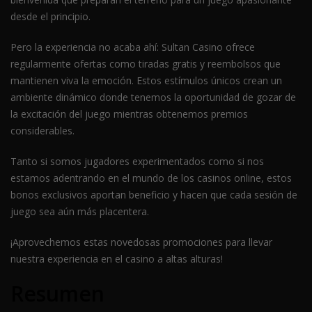
desde el principio.
Pero la experiencia no acaba ahí: Sultan Casino ofrece
regularmente ofertas como tiradas gratis y reembolsos que
mantienen viva la emoción. Estos estímulos únicos crean un
ambiente dinámico donde tenemos la oportunidad de gozar de
la excitación del juego mientras obtenemos premios
considerables.
Tanto si somos jugadores experimentados como si nos
estamos adentrando en el mundo de los casinos online, estos
bonos exclusivos aportan beneficio y hacen que cada sesión de
juego sea aún más placentera.
¡Aprovechemos estas novedosas promociones para llevar
nuestra experiencia en el casino a altas alturas!
Resumen