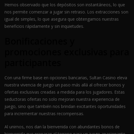
Hemos observado que los depósitos son instantáneos, lo que
nos permite comenzar a jugar sin retraso. Los extracciones son
igual de simples, lo que asegura que obtengamos nuestras
beneficios rápidamente y sin inquietudes.
Bonificaciones y
promociones exclusivas para
participantes
Con una firme base en opciones bancarias, Sultan Casino eleva
nuestra vivencia de juego un paso más allá al ofrecer bonos y
ofertas exclusivas creadas a medida para los jugadores. Estas
seductoras ofertas no solo mejoran nuestra experiencia de
juego, sino que también nos brindan excitantes oportunidades
para incrementar nuestras recompensas.
Al unirnos, nos dan la bienvenida con abundantes bonos de
bienvenida que preparan el terreno para un juego apasionante