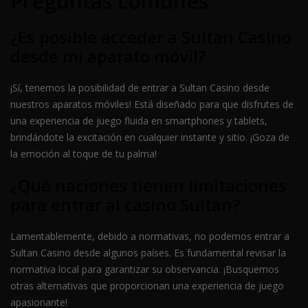
Preguntas comunes
¿Es posible acceder a Sultan Casino
desde mi aparato móvil?
¡Sí, tenemos la posibilidad de entrar a Sultan Casino desde
nuestros aparatos móviles! Está diseñado para que disfrutes de
una experiencia de juego fluida en smartphones y tablets,
brindándote la excitación en cualquier instante y sitio. ¡Goza de
la emoción al toque de tu palma!
¿Qué naciones tienen limitaciones
para entrar al casino Sultan?
Lamentablemente, debido a normativas, no podemos entrar a
Sultan Casino desde algunos países. Es fundamental revisar la
normativa local para garantizar su observancia. ¡Busquemos
otras alternativas que proporcionan una experiencia de juego
apasionante!