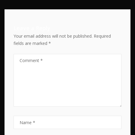
Leave a Reply
Your email address will not be published.
Required
fields are marked
*