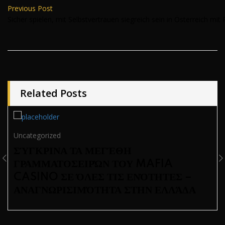
Previous Post
Sicher spielen, mit Selbstvertrauen siegreich sein in Österreich mit
Related Posts
Uncategorized
ΣΎΓΚΡΙΝΑ ΤΑ ΜΕΓΈΘΗ
ΓΡΑΜΜΑΤΟΣΕΙΡΏΝ ΤΟΥ MAFIA
CASINO ΣΕ ΌΛΕΣ ΤΙΣ ΕΝΌΤΗΤΕΣ –
ΑΝΑΓΝΩΡΙΣΙΜΌΤΗΤΑ ΣΤΗΝ ΕΛΛΆΔΑ