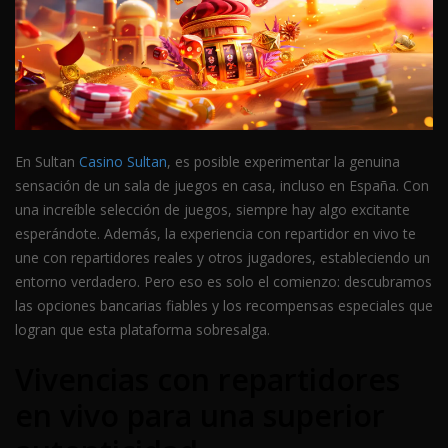
En Sultan
Casino Sultan
, es posible experimentar la genuina
sensación de un sala de juegos en casa, incluso en España. Con
una increíble selección de juegos, siempre hay algo excitante
esperándote. Además, la experiencia con repartidor en vivo te
une con repartidores reales y otros jugadores, estableciendo un
entorno verdadero. Pero eso es solo el comienzo: descubramos
las opciones bancarias fiables y los recompensas especiales que
logran que esta plataforma sobresalga.
Vivencias con repartidores
en vivo para una superior