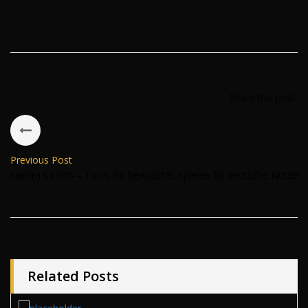
Share this post:
Previous Post
Sankra Casino – Tools für bewusstes Spielen für deutsche Nutzer
Related Posts