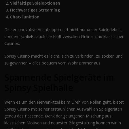
Vielfältige Spieloptionen
Hochwertiges Streaming
Chat-Funktion
Dieser innovative Ansatz optimiert nicht nur unser Spielerlebnis,
sondern schließt auch die Kluft zwischen Online- und klassischen
Casinos.
Spinsy Casino macht es leicht, sich zu verbinden, zu zocken und
zu gewinnen – alles bequem vom Wohnzimmer aus.
Spannende Spielgeräte im
Spinsy Spielhalle
Wenn es um den Nervenkitzel beim Dreh von Rollen geht, bietet
Spinsy Casino mit seiner erstaunlichen Auswahl an Spielgeräten
genau das Passende. Dank der gelungenen Mischung aus
klassischen Motiven und neuester Bildgestaltung können wir in