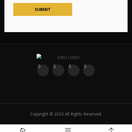
Copyright © 2023 All Rights Reserved.