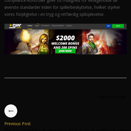
compliance-kontroller giver os mulighed for vedligeholde de
øverste standarder inden for spillerbeskyttelse, hvilket styrker
vores forpligtelse i en tryg og retfærdig spiloplevelse.
Share this post:
Previous Post
Proceso inmediato de creación y verificación de perfiles de casino