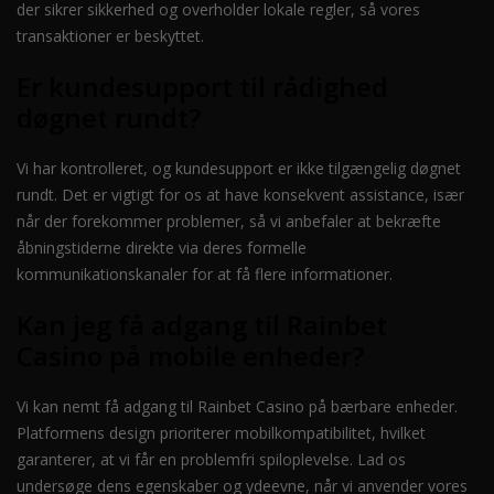
der sikrer sikkerhed og overholder lokale regler, så vores
transaktioner er beskyttet.
Er kundesupport til rådighed
døgnet rundt?
Vi har kontrolleret, og kundesupport er ikke tilgængelig døgnet
rundt. Det er vigtigt for os at have konsekvent assistance, især
når der forekommer problemer, så vi anbefaler at bekræfte
åbningstiderne direkte via deres formelle
kommunikationskanaler for at få flere informationer.
Kan jeg få adgang til Rainbet
Casino på mobile enheder?
Vi kan nemt få adgang til Rainbet Casino på bærbare enheder.
Platformens design prioriterer mobilkompatibilitet, hvilket
garanterer, at vi får en problemfri spiloplevelse. Lad os
undersøge dens egenskaber og ydeevne, når vi anvender vores