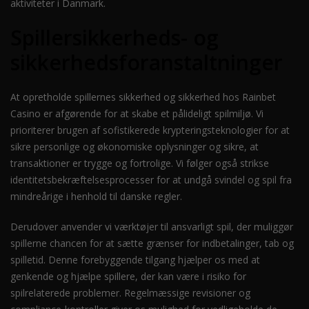
aktiviteter i Danmark.
Spillersikkerheds- og
sikkerhedsforanstaltninger
At opretholde spillernes sikkerhed og sikkerhed hos Rainbet
Casino er afgørende for at skabe et pålideligt spilmiljø. Vi
prioriterer brugen af sofistikerede krypteringsteknologier for at
sikre personlige og økonomiske oplysninger og sikre, at
transaktioner er trygge og fortrolige. Vi følger også strikse
identitetsbekræftelsesprocesser for at undgå svindel og spil fra
mindreårige i henhold til danske regler.
Derudover anvender vi værktøjer til ansvarligt spil, der muliggør
spillerne chancen for at sætte grænser for indbetalinger, tab og
spilletid. Denne forebyggende tilgang hjælper os med at
genkende og hjælpe spillere, der kan være i risiko for
spilrelaterede problemer. Regelmæssige revisioner og