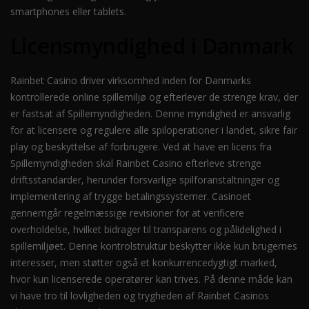
smartphones eller tablets.
Licensmyndighed i Danmark
Rainbet Casino driver virksomhed inden for Danmarks
kontrollerede online spillemiljø og efterlever de strenge krav, der
er fastsat af Spillemyndigheden. Denne myndighed er ansvarlig
for at licensere og regulere alle spiloperationer i landet, sikre fair
play og beskyttelse af forbrugere. Ved at have en licens fra
Spillemyndigheden skal Rainbet Casino efterleve strenge
driftsstandarder, herunder forsvarlige spilforanstaltninger og
implementering af trygge betalingssystemer. Casinoet
gennemgår regelmæssige revisioner for at verificere
overholdelse, hvilket bidrager til transparens og pålidelighed i
spillemiljøet. Denne kontrolstruktur beskytter ikke kun brugernes
interesser, men støtter også et konkurrencedygtigt marked,
hvor kun licenserede operatører kan trives. På denne måde kan
vi have tro til lovligheden og trygheden af Rainbet Casinos