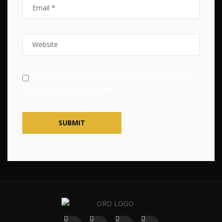
Save my name, email, and website in this browser
for the next time I comment.