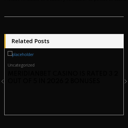
Related Posts
Uncategorized
MERIDIANBET CASINO IS RATED 3 2
OUT OF 5 IN 2026 2 BONUSES