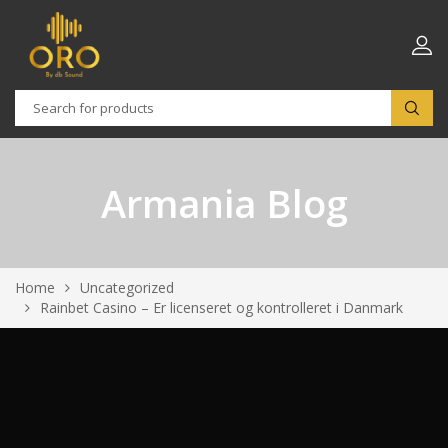
Armania Blog
Home
Uncategorized
Rainbet Casino – Er licenseret og kontrolleret i Danmark