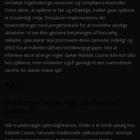
omfatter regelmæssige revisioner og compliance-kontroller.
Dette sikrer, at spillene er fair og tilfældige, hvilket giver spillerne
et troværdigt miljø. Derudover implementeres der
foranstaltninger mod pengehvidvask for at modvirke ulovlige
aktiviteter. Vi kan ikke ignorere betydningen af forsvarlig
reklame; operatører skal promovere deres tjenester redeligt og
afstå fra at målrette sårbare befolkningsgrupper. Ved at
efterleve disse strenge regler dyrker Rainbet Casino ikke kun tillid
hos spillerne, men medvirker også gavnligt til den overordnede
ramme for dansk online spil.
FAQ
Hvilke spil er mulige på Rainbet
Casino?
Når vi undersøger spilmulighederne, finder vi et bredt udvalg hos
Rainbet Casino, herunder traditionelle spilleautomater, bordspil