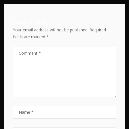
Leave a Reply
Your email address will not be published.
Required
fields are marked
*