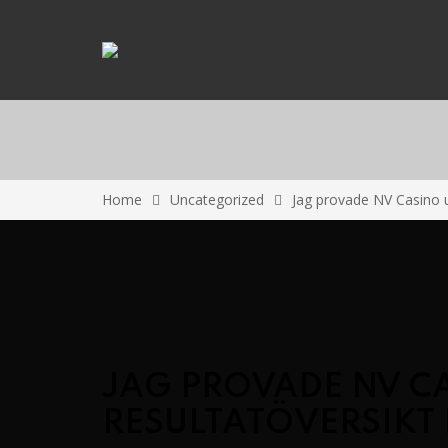
Home
Uncategorized
Jag provade NV Casino un
JAG PROVADE NV C
RESULTATÖVERSIKT 