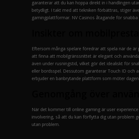
garanterar att du kan hoppa direkt in i handlingen u
betydligt. I takt med att tekniken förbättras, stiger 
gamingplattformar. NV Casinos åtagande för snabba l
Insikter om mobilprest
Eftersom många spelare föredrar att spela när de är 
att finna att mobilgränssnittet är elegant och använd
även under rusningstid, vilket gör det idealiskt för s
eller bordsspel. Dessutom garanterar Touch ID och a
erbjuder en banbrytande plattform som möter dagens sp
Genomgång över använ
När det kommer till online gaming är user experience k
involvering, så att du kan förflytta dig utan proble
utan problem.