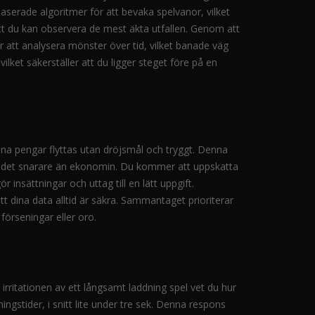
serade algoritmer för att bevaka spelvanor, vilket
att du kan observera de mest äkta utfallen. Genom att
 att analysera mönster över tid, vilket banade väg
lket säkerställer att du ligger steget före på en
dina pengar flyttas utan dröjsmål och tryggt. Denna
andet snarare än ekonomin. Du kommer att uppskatta
 insättningar och uttag till en lätt uppgift.
tt dina data alltid är säkra. Sammantaget prioriterar
förseningar eller oro.
irritationen av ett långsamt laddning spel vet du hur
ngstider, i snitt lite under tre sek. Denna respons