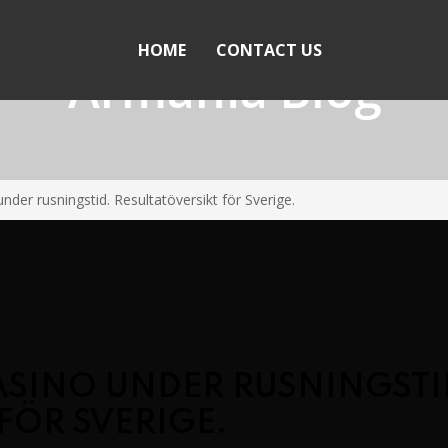
HOME
CONTACT US
Armania Blog
der rusningstid. Resultatöversikt för Sverige.
ASINO UNDER RUSNINGSTI
FÖR SVERIGE.