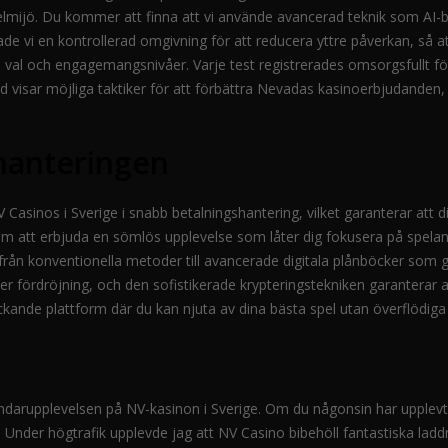
elmijö. Du kommer att finna att vi använde avancerad teknik som AI-ba
de vi en kontrollerad omgivning för att reducera yttre påverkan, så 
 val och engagemangsnivåer. Varje test registrerades omsorgsfullt för
visar möjliga taktiker för att förbättra Nevadas kasinoerbjudanden, vi
shanteringen
 Casinos i Sverige i snabb betalningshantering, vilket garanterar att 
 om att erbjuda en sömlös upplevelse som låter dig fokusera på spel
 från konventionella metoder till avancerade digitala plånböcker som gör
per fördröjning, och den sofistikerade krypteringstekniken garanterar a
kande plattform där du kan njuta av dina bästa spel utan överflödiga 
ändarupplevelsen på NV-kasinon i Sverige. Om du någonsin har upplevt 
. Under högtrafik upplevde jag att NV Casino bibehöll fantastiska laddni