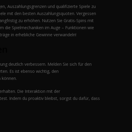
, Auszahlungsgrenzen und qualifizierte Spiele zu
piele mit den besten Auszahlungsquoten. Vergessen
ngfristig zu erhöhen. Nutzen Sie Gratis-Spins mit
dem die Spielmechaniken im Auge – Funktionen wie
träge in erhebliche Gewinne verwandeln!
en
ung deutlich verbessern. Melden Sie sich für den
ten. Es ist ebenso wichtig, den
n können.
erhalten. Die Interaktion mit der
st. Indem du proaktiv bleibst, sorgst du dafür, dass