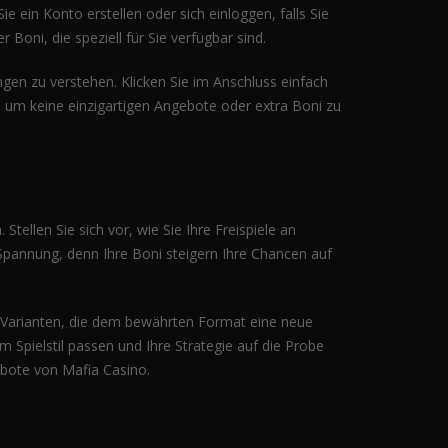
e ein Konto erstellen oder sich einloggen, falls Sie
 Boni, die speziell für Sie verfügbar sind.
en zu verstehen. Klicken Sie im Anschluss einfach
n, um keine einzigartigen Angebote oder extra Boni zu
tellen Sie sich vor, wie Sie Ihre Freispiele an
Spannung, denn Ihre Boni steigern Ihre Chancen auf
hen Varianten, die dem bewährten Format eine neue
 Spielstil passen und Ihre Strategie auf die Probe
gebote von Mafia Casino.