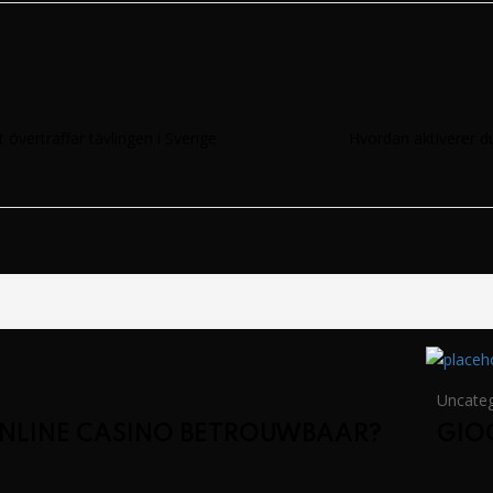
 överträffar tävlingen i Sverige
Hvordan aktiverer 
Uncateg
ONLINE CASINO BETROUWBAAR?
GIO