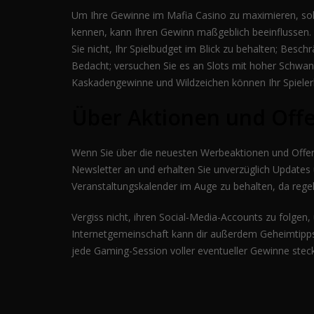
Um Ihre Gewinne im Mafia Casino zu maximieren, sol
kennen, kann Ihren Gewinn maßgeblich beeinflussen.
Sie nicht, Ihr Spielbudget im Blick zu behalten; Besc
Bedacht; versuchen Sie es an Slots mit hoher Schwa
Kaskadengewinne und Wildzeichen können Ihr Spielerl
Über Aktionen und Off
Wenn Sie über die neuesten Werbeaktionen und Offerte
Newsletter an und erhalten Sie unverzüglich Updates 
Veranstaltungskalender im Auge zu behalten, da regel
Vergiss nicht, ihren Social-Media-Accounts zu folgen, u
Internetgemeinschaft kann dir außerdem Geheimtipps z
jede Gaming-Session voller eventueller Gewinne ste