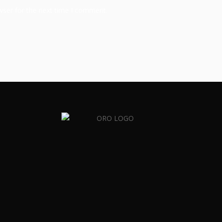
wser for the next time I comment.