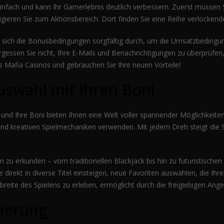
einfach und kann Ihr Gamerlebnis deutlich verbessern. Zuerst müssen Si
igieren Sie zum Aktionsbereich. Dort finden Sie eine Reihe verlockender
sich die Bonusbedingungen sorgfältig durch, um die Umsatzbedingung
ergessen Sie nicht, Ihre E-Mails und Benachrichtigungen zu überprüfe
s Mafia Casinos und gebrauchen Sie Ihre neuen Vorteile!
uswahl mit Ihren Boni
nd Ihre Boni bieten Ihnen eine Welt voller spannender Möglichkeiten. S
nd kreativen Spielmechaniken verwenden. Mit jedem Dreh steigt die 
en zu erkunden – vom traditionellen Blackjack bis hin zu futuristisc
rekt in diverse Titel einsteigen, neue Favoriten auswählen, die Ihrem
breite des Spielens zu erleben, ermöglicht durch die freigiebigen An
ierung