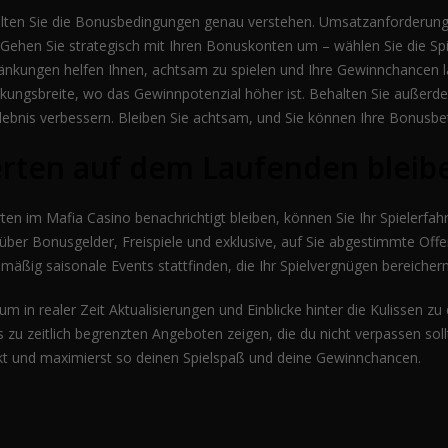
lten Sie die Bonusbedingungen genau verstehen. Umsatzanforderungen
 Gehen Sie strategisch mit Ihren Bonuskonten um – wählen Sie die S
hränkungen helfen Ihnen, achtsam zu spielen und Ihre Gewinnchancen la
nkungsbreite, wo das Gewinnpotenzial höher ist. Behalten Sie außer
ebnis verbessern. Bleiben Sie achtsam, und Sie können Ihre Bonusbe
erten auf dem Laufenden bleib
n im Mafia Casino benachrichtigt bleiben, können Sie Ihr Spielerfahr
über Bonusgelder, Freispiele und exklusive, auf Sie abgestimmte Offer
mäßig saisonale Events stattfinden, die Ihr Spielvergnügen bereicher
m in realer Zeit Aktualisierungen und Einblicke hinter die Kulissen zu 
u zeitlich begrenzten Angeboten zeigen, die du nicht verpassen sollte
ckt und maximierst so deinen Spielspaß und deine Gewinnchancen.