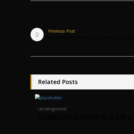
Previous Post
Funktionsjämförelse klar Ice Fishing Live Slot
Related Posts
Uncategorized
TURBOWINS REVIEW IS DIT 